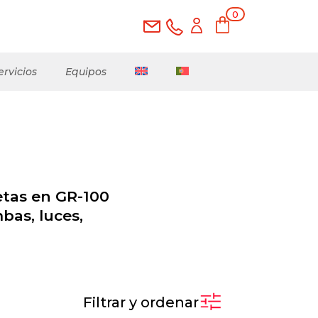
0
ele
me
nto
s
ervicios
Equipos
etas en GR-100
bas, luces,
Filtrar y ordenar