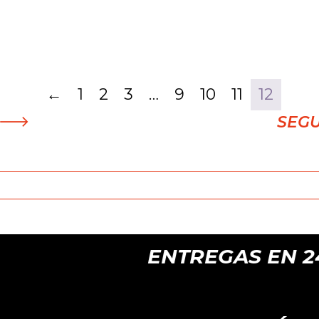
←
1
2
3
…
9
10
11
12
SEG
ENTREGAS EN 24H 