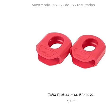
Orden
Mostrando 133–133 de 133 resultados
por
precio
alto
a
bajo
Zefal Protector de Bielas XL
7,95
€