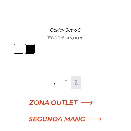
Oakley Sutro S
El
El
156,00
€
115,00
€
precio
precio
original
actual
era:
es:
156,00 €.
115,00 €.
←
1
2
ZONA OUTLET
SEGUNDA MANO