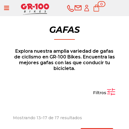
0
a
ele
me
nto
s
GAFAS
Explora nuestra amplia variedad de gafas
de ciclismo en GR-100 Bikes. Encuentra las
mejores gafas con las que conducir tu
bicicleta.
Filtros
COMPRAR
SERVICIOS
Ordenado
Mostrando 13–17 de 17 resultados
por
Bicicletas