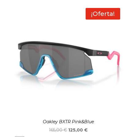
original
actual
era:
es:
¡Oferta!
172,00 €.
142,00 €.
Oakley BXTR Pink&Blue
El
El
165,00
€
125,00
€