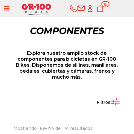
0
a
ele
me
nto
s
COMPONENTES
Explora nuestro amplio stock de
componentes para bicicletas en GR-100
Bikes. Disponemos de sillines, manillares,
pedales, cubiertas y cámaras, frenos y
mucho más.
COMPRAR
SERVICIOS
Filtros
Ordenado
Mostrando 169–174 de 174 resultados
Bicicletas