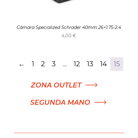
Cámara Specialized Schrader 40mm 26×1.75-2.4
4,00
€
←
1
2
3
…
12
13
14
15
ZONA OUTLET
SEGUNDA MANO