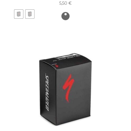
5,50
€