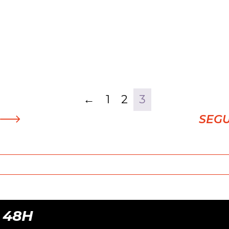
←
1
2
3
SEG
8H
EN