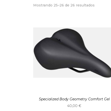
Ordenad
Mostrando 25–26 de 26 resultados
por
precio:
alto
a
bajo
Specialized Body Geometry Comfort Gel
40,00
€