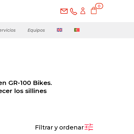
0
ele
me
nto
s
ervicios
Equipos
en GR-100 Bikes.
er los sillines
Filtrar y ordenar