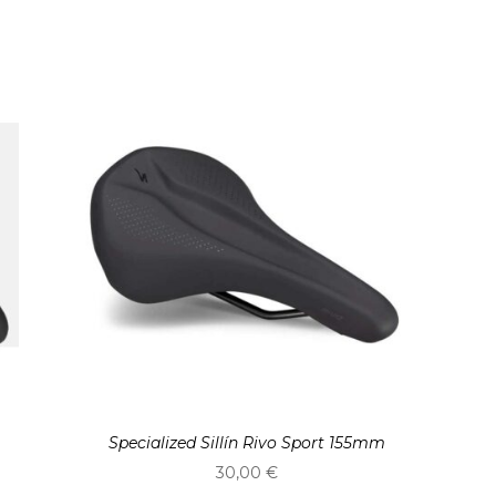
o
Specialized Sillín Rivo Sport 155mm
30,00
€