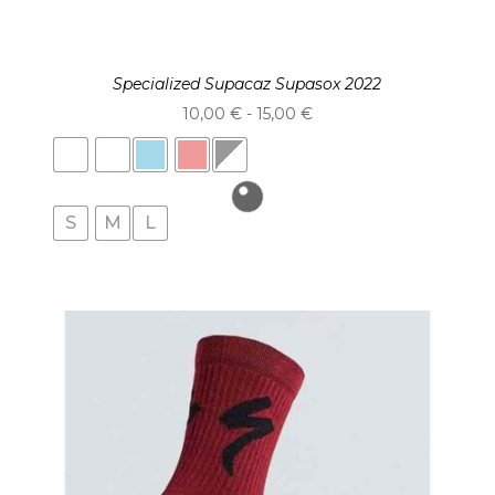
Specialized Supacaz Supasox 2022
Rango
10,00
€
-
15,00
€
de
precios:
desde
S
M
L
10,00 €
hasta
15,00 €