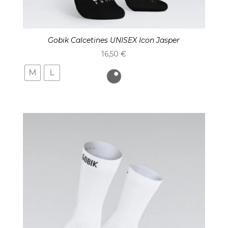
Gobik Calcetines UNISEX Icon Jasper
16,50
€
M
L