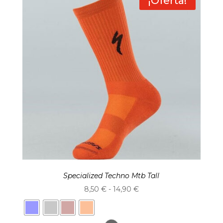
¡Oferta!
Specialized Techno Mtb Tall
Rango
8,50
€
-
14,90
€
de
precios: