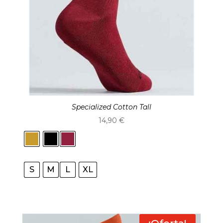
Specialized Cotton Tall
14,90
€
S
M
L
XL