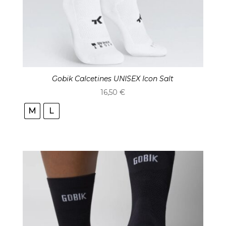
Gobik Calcetines UNISEX Icon Salt
16,50
€
M
L