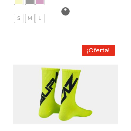
S
M
L
¡Oferta!