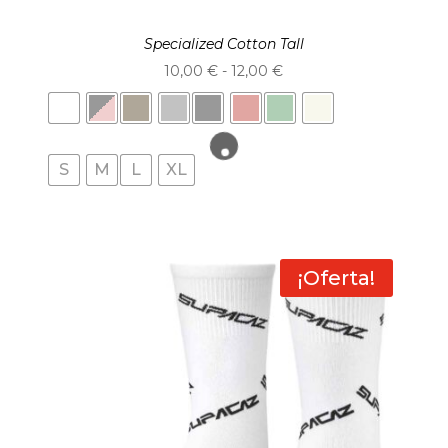
Specialized Cotton Tall
Rango
10,00
€
-
12,00
€
de
precios:
desde
S
M
L
XL
10,00 €
hasta
12,00 €
¡Oferta!