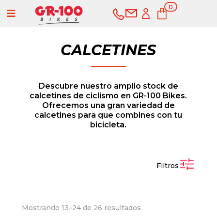
0
a
ele
me
nto
s
CALCETINES
Descubre nuestro amplio stock de
calcetines de ciclismo en GR-100 Bikes.
Ofrecemos una gran variedad de
calcetines para que combines con tu
bicicleta.
COMPRAR
SERVICIOS
Filtros
Ordenado
Mostrando 13–24 de 26 resultados
Bicicletas