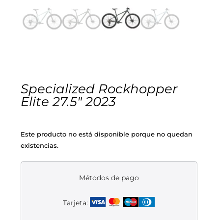
Cascos
Equipaciones
Eléctricas
Pedales
Gafas
Equipaciones gr-100
REBAJAS
Infantil
Potencias
Zapatillas
Equipaciones Extremadura
OUTLET
Montajes a la Carta
Ruedas
Puños y cintas
Ropa
Specialized Rockhopper
Elite 27.5″ 2023
Segunda mano
Sillines
Luces
Guantes
Este producto no está disponible porque no quedan
Suspensión
Bombas
Calcetines
existencias.
Manillares
Portabidones
Varios
Métodos de pago
Frenos
Varios accesorios
Outlet equipación
Tarjeta:
Transmisión