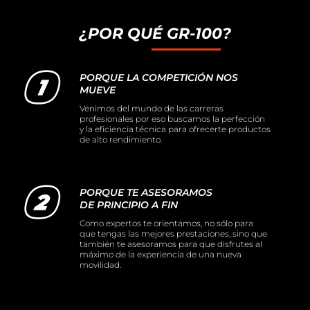
¿POR QUÉ GR-100?
PORQUE LA COMPETICIÓN NOS
MUEVE
Venimos del mundo de las carreras
profesionales por eso buscamos la perfección
y la eficiencia técnica para ofrecerte productos
de alto rendimiento.
PORQUE TE ASESORAMOS
DE PRINCIPIO A FIN
Como expertos te orientamos, no sólo para
que tengas las mejores prestaciones, sino que
también te asesoramos para que disfrutes al
máximo de la experiencia de una nueva
movilidad.