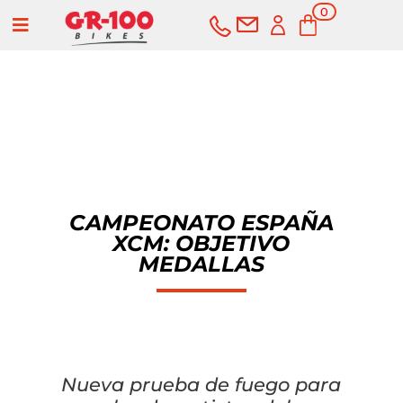
0
a
elementos
COMPRAR
SERVICIOS
CAMPEONATO ESPAÑA
XCM: OBJETIVO
Bicicletas
MEDALLAS
Carretera
Componentes
Montaña
Componentes e-bike
Accesorios
Nueva prueba de fuego para
Gravel
Cubiertas y cámaras