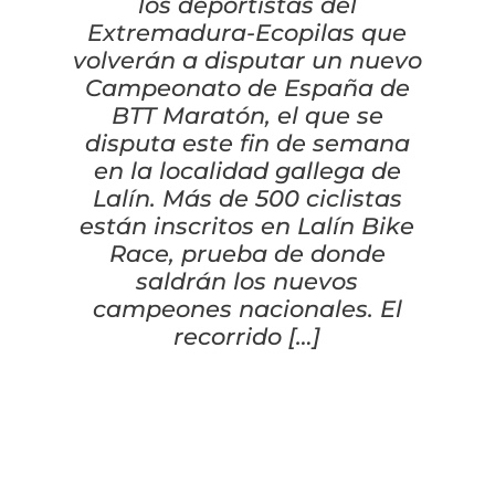
Cascos
Equipaciones
los deportistas del
Extremadura-Ecopilas que
Eléctricas
volverán a disputar un nuevo
Pedales
Gafas
Equipaciones gr-100
REBAJAS
Campeonato de España de
BTT Maratón, el que se
Infantil
Potencias
Zapatillas
Equipaciones Extremadura
OUTLET
disputa este fin de semana
en la localidad gallega de
Montajes a la Carta
Ruedas
Puños y cintas
Ropa
Lalín. Más de 500 ciclistas
están inscritos en Lalín Bike
Segunda mano
Sillines
Luces
Guantes
Race, prueba de donde
saldrán los nuevos
Suspensión
campeones nacionales. El
Bombas
Calcetines
recorrido […]
Manillares
Portabidones
Varios
Frenos
Varios accesorios
Outlet equipación
Transmisión