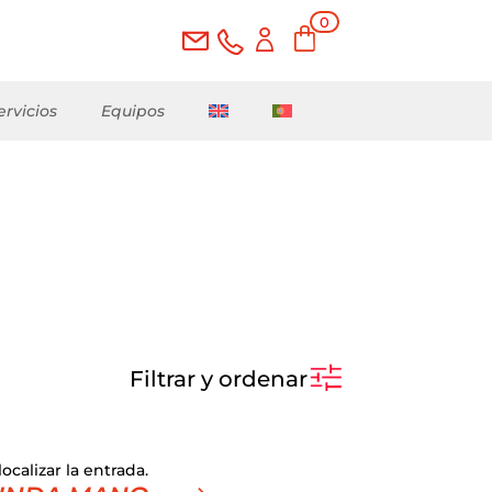
0
ele
me
nto
s
ervicios
Equipos
Filtrar y ordenar
ocalizar la entrada.