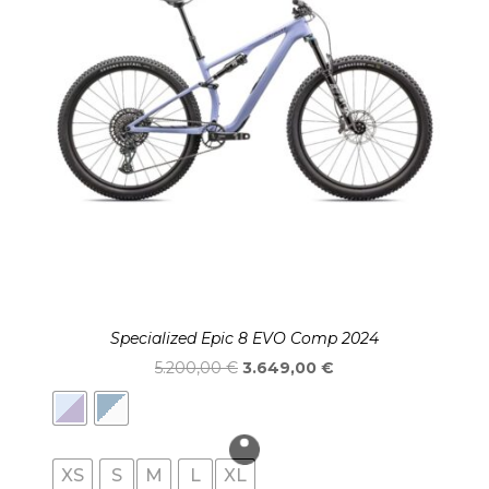
Specialized Epic 8 EVO Comp 2024
El
El
5.200,00
€
3.649,00
€
precio
precio
original
actual
era:
es:
XS
S
M
L
XL
5.200,00 €.
3.649,00 €.