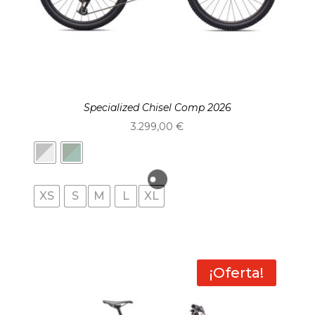
Specialized Chisel Comp 2026
3.299,00
€
XS
S
M
L
XL
¡Oferta!