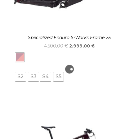
Specialized Enduro S-Works Frame 25
El
El
4.500,00
€
2.999,00
€
precio
precio
original
actual
era:
es:
S2
S3
S4
S5
4.500,00 €.
2.999,00 €.