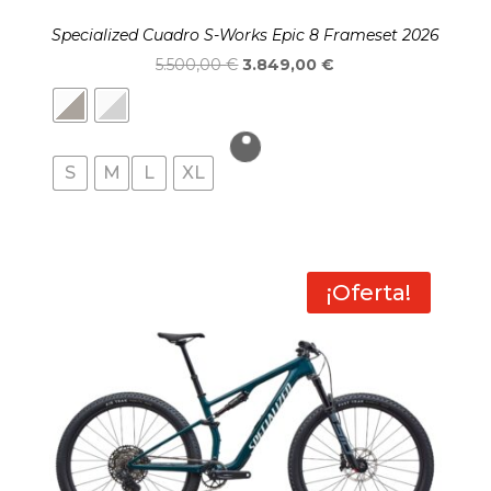
Specialized Cuadro S-Works Epic 8 Frameset 2026
El
El
5.500,00
€
3.849,00
€
precio
precio
original
actual
era:
es:
S
M
L
XL
5.500,00 €.
3.849,00 €.
¡Oferta!