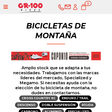
0
a
ele
me
nto
s
BICICLETAS DE
MONTAÑA
Amplio stock que se adapta a tus
necesidades. Trabajamos con las marcas
líderes del mercado, Specialized y
Megamo. Si necesitas ayuda con la
COMPRAR
SERVICIOS
elección de tu bicicleta de montaña, no
dudes en contactarnos.
CROSS COUNTRY XC
ENDURO / TRAIL
DESCENSO
DOBLE SUSPENSIÓN
RÍGIDA
Bicicletas
CARBONO
ALUMINIO
SPECIALIZED