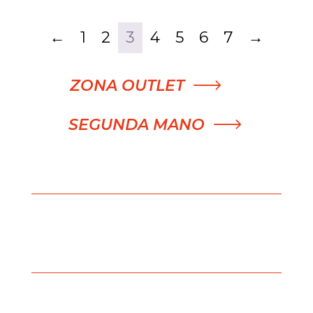
←
1
2
3
4
5
6
7
→
ZONA OUTLET
SEGUNDA MANO