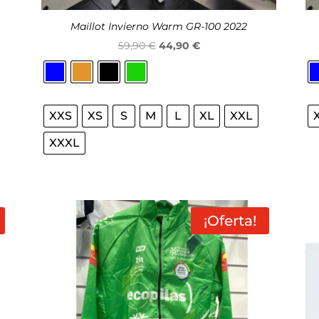
Maillot Invierno Warm GR-100 2022
El
El
59,90
€
44,90
€
precio
precio
original
actual
era:
es:
XXS
XS
S
M
L
XL
XXL
59,90 €.
44,90 €.
XXXL
¡Oferta!