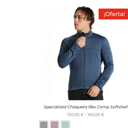
por
precio:
¡Oferta!
alto
a
bajo
Specialized Chaqueta Rbx Comp Softshell
Rango
120,00
€
-
160,00
€
de