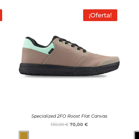
¡Oferta!
Specialized 2FO Roost Flat Canvas
El
El
130,00
€
70,00
€
precio
precio