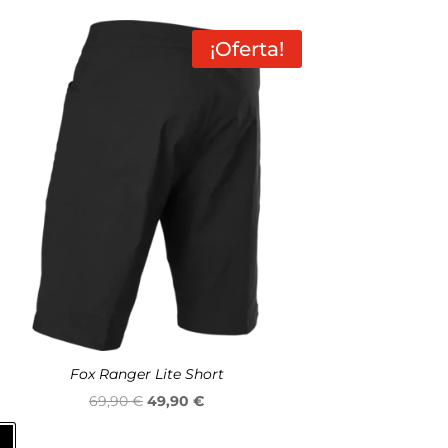
¡Oferta!
Fox Ranger Lite Short
El
El
69,90
€
49,90
€
precio
precio