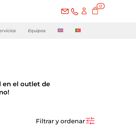
0
ele
me
nto
s
ervicios
Equipos
 en el outlet de
mo!
Filtrar y ordenar