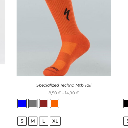
Specialized Techno Mtb Tall
Rango
8,50
€
-
14,90
€
de
precios:
desde
S
M
L
XL
8,50 €