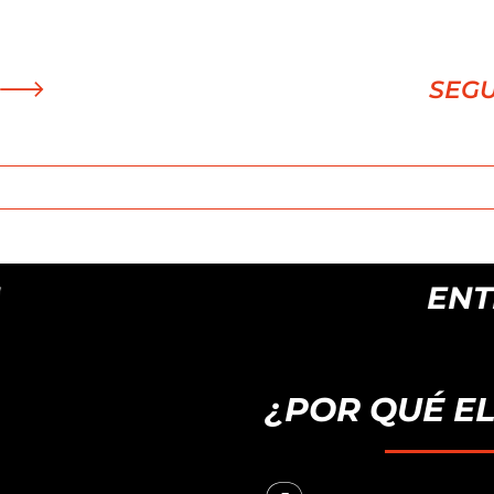
hasta
14,90 €
SEG
ENTREGAS EN 2
¿POR QUÉ E