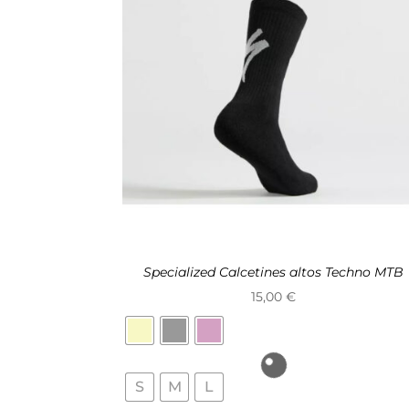
Specialized Calcetines altos Techno MTB
15,00
€
S
M
L