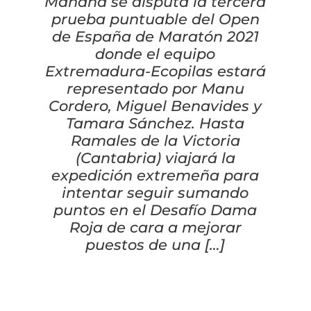
Cascos
Equipaciones
Mañana se disputa la tercera
prueba puntuable del Open
de España de Maratón 2021
Eléctricas
Pedales
Gafas
Equipaciones gr-100
REBAJAS
donde el equipo
Extremadura-Ecopilas estará
Infantil
Potencias
Zapatillas
Equipaciones Extremadura
OUTLET
representado por Manu
Cordero, Miguel Benavides y
Montajes a la Carta
Ruedas
Puños y cintas
Ropa
Tamara Sánchez. Hasta
Ramales de la Victoria
Segunda mano
Sillines
Luces
Guantes
(Cantabria) viajará la
expedición extremeña para
intentar seguir sumando
Suspensión
Bombas
Calcetines
puntos en el Desafío Dama
Roja de cara a mejorar
Manillares
Portabidones
Varios
puestos de una […]
Frenos
Varios accesorios
Outlet equipación
Transmisión