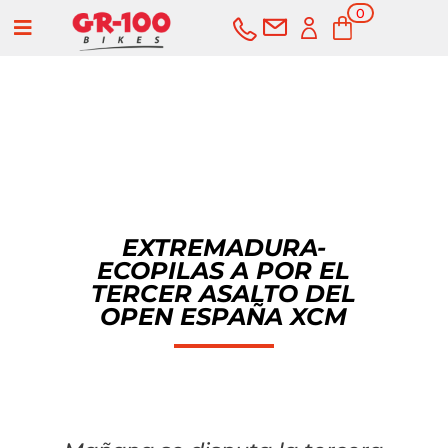
0
a
elementos
COMPRAR
SERVICIOS
EXTREMADURA-
ECOPILAS A POR EL
Bicicletas
TERCER ASALTO DEL
OPEN ESPAÑA XCM
Carretera
Componentes
Montaña
Componentes e-bike
Accesorios
Gravel
Cubiertas y cámaras