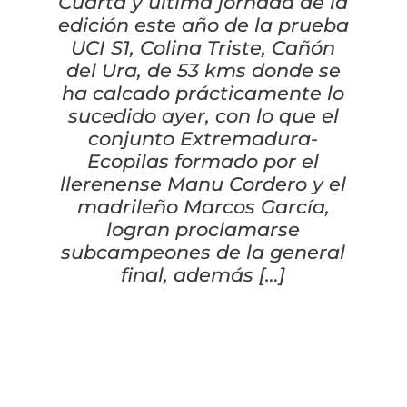
Cascos
Equipaciones
Cuarta y última jornada de la
edición este año de la prueba
UCI S1, Colina Triste, Cañón
Eléctricas
Pedales
Gafas
Equipaciones gr-100
REBAJAS
del Ura, de 53 kms donde se
ha calcado prácticamente lo
Infantil
Potencias
Zapatillas
Equipaciones Extremadura
OUTLET
sucedido ayer, con lo que el
conjunto Extremadura-
Montajes a la Carta
Ruedas
Puños y cintas
Ropa
Ecopilas formado por el
llerenense Manu Cordero y el
Segunda mano
Sillines
Luces
Guantes
madrileño Marcos García,
logran proclamarse
subcampeones de la general
Suspensión
Bombas
Calcetines
final, además […]
Manillares
Portabidones
Varios
Frenos
Varios accesorios
Outlet equipación
Transmisión