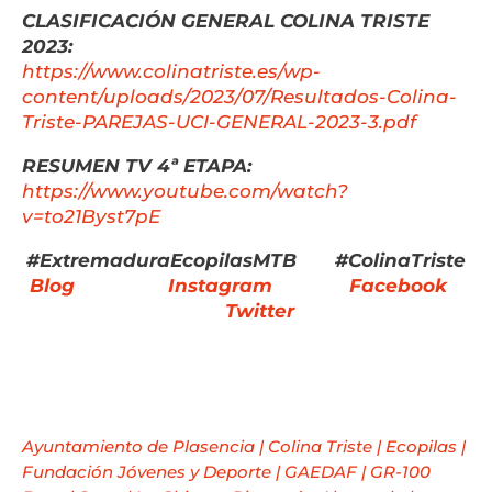
CLASIFICACIÓN GENERAL COLINA TRISTE
2023:
https://www.colinatriste.es/wp-
content/uploads/2023/07/Resultados-Colina-
Triste-PAREJAS-UCI-GENERAL-2023-3.pdf
RESUMEN TV 4ª ETAPA:
https://www.youtube.com/watch?
v=to21Byst7pE
#ExtremaduraEcopilasMTB #ColinaTriste
Blog
Instagram
Facebook
Twitter
Ayuntamiento de Plasencia
|
Colina Triste
|
Ecopilas
|
Fundación Jóvenes y Deporte
|
GAEDAF
|
GR-100