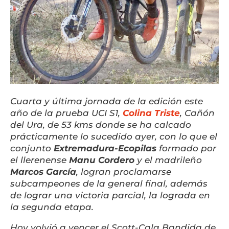
Cuarta y última jornada de la edición este
año de la prueba UCI S1,
Colina Triste
, Cañón
del Ura, de 53 kms donde se ha calcado
prácticamente lo sucedido ayer, con lo que el
conjunto
Extremadura-Ecopilas
formado por
el llerenense
Manu Cordero
y el madrileño
Marcos García
, logran proclamarse
subcampeones de la general final, además
de lograr una victoria parcial, la lograda en
la segunda etapa.
Hoy volvió a vencer el Scott-Cala Bandida de