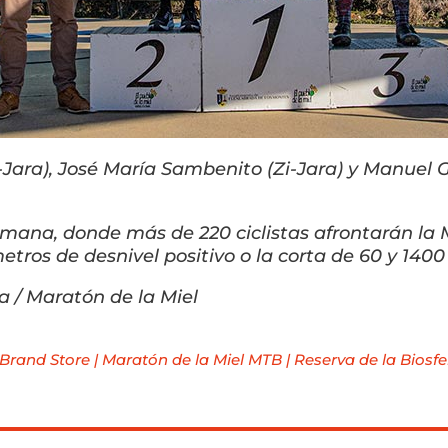
ara), José María Sambenito (Zi-Jara) y Manuel G
emana, donde más de 220 ciclistas afrontarán la M
tros de desnivel positivo o la corta de 60 y 1400
/ Maratón de la Miel
Brand Store
|
Maratón de la Miel MTB
|
Reserva de la Biosfe