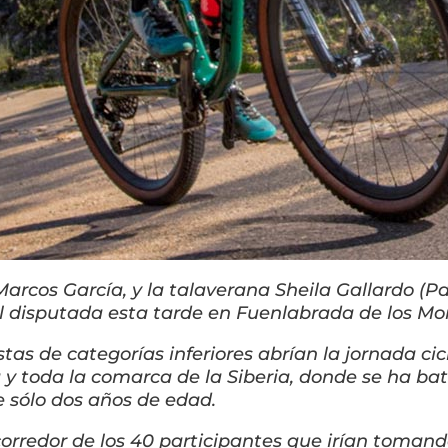
arcos García, y la talaverana Sheila Gallardo (
l disputada esta tarde en Fuenlabrada de los Mo
istas de categorías inferiores abrían la jornada ci
a y toda la comarca de la Siberia, donde se ha ba
de sólo dos años de edad.
r corredor de los 40 participantes que irían toma