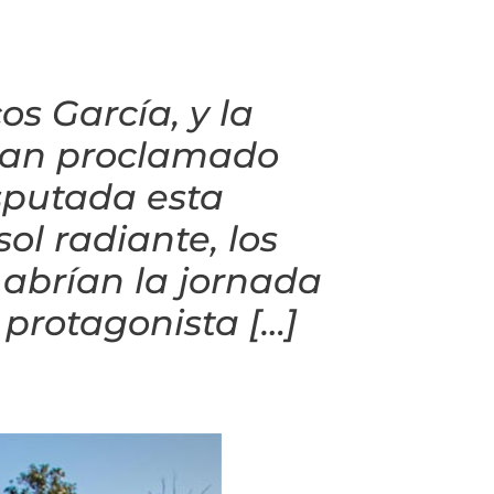
s García, y la
 han proclamado
sputada esta
ol radiante, los
s abrían la jornada
 protagonista […]