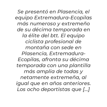
Cascos
Equipaciones
Se presentó en Plasencia, el
Eléctricas
Pedales
Gafas
Equipaciones gr-100
REBAJAS
equipo Extremadura-Ecopilas
más numeroso y extremeño
Infantil
Potencias
Zapatillas
Equipaciones Extremadura
OUTLET
de su décima temporada en
la élite del btt. El equipo
Montajes a la Carta
Ruedas
Puños y cintas
Ropa
ciclista profesional de
montaña con sede en
Segunda mano
Sillines
Plasencia, Extremadura-
Luces
Guantes
Ecopilas, afronta su décima
temporada con una plantilla
Suspensión
Bombas
Calcetines
más amplia de todas y
netamente extremeña, al
Manillares
Portabidones
Varios
igual que en años anteriores.
Los ocho deportistas que […]
Frenos
Varios accesorios
Outlet equipación
Transmisión