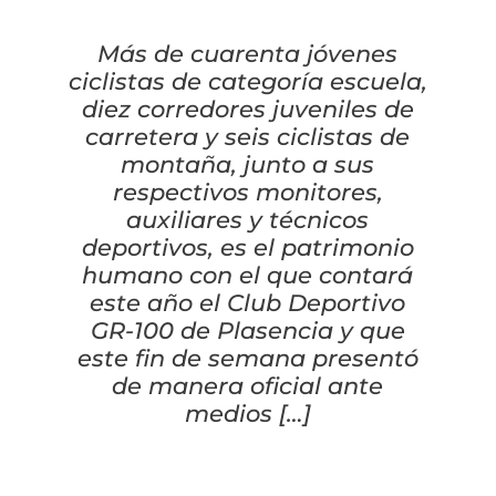
Cascos
Equipaciones
Más de cuarenta jóvenes
Eléctricas
Pedales
Gafas
Equipaciones gr-100
REBAJAS
ciclistas de categoría escuela,
diez corredores juveniles de
Infantil
Potencias
Zapatillas
Equipaciones Extremadura
OUTLET
carretera y seis ciclistas de
montaña, junto a sus
Montajes a la Carta
Ruedas
Puños y cintas
Ropa
respectivos monitores,
auxiliares y técnicos
Segunda mano
Sillines
deportivos, es el patrimonio
Luces
Guantes
humano con el que contará
este año el Club Deportivo
Suspensión
Bombas
Calcetines
GR-100 de Plasencia y que
este fin de semana presentó
Manillares
Portabidones
Varios
de manera oficial ante
medios […]
Frenos
Varios accesorios
Outlet equipación
Transmisión