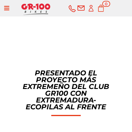
0
a
elementos
COMPRAR
SERVICIOS
PRESENTADO EL
PROYECTO MÁS
Bicicletas
EXTREMEÑO DEL CLUB
GR100 CON
Carretera
Componentes
EXTREMADURA-
ECOPILAS AL FRENTE
Montaña
Componentes e-bike
Accesorios
Gravel
Cubiertas y cámaras