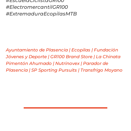
#EscuelaCiclistaGR100
#ElectromercantilGR100
#ExtremaduraEcopilasMTB
Ayuntamiento de Plasencia
|
Ecopilas
|
Fundación
Jóvenes y Deporte
|
GR100 Brand Store
|
La Chinata
Pimentón Ahumado
|
Nutrinovex
|
Parador de
Plasencia
|
SP Sporting Pursuits
|
Transfrigo Moyano