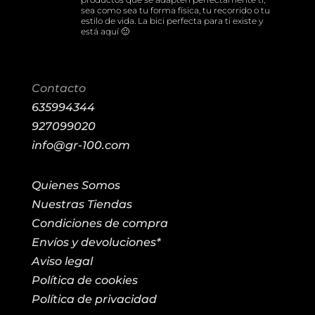
sea como sea tu forma física, tu recorrido o tu
estilo de vida. La bici perfecta para ti existe y
está aquí 🙂
Contacto
635994344
927099020
info@gr-100.com
Quienes Somos
Nuestras Tiendas
Condiciones de compra
Envíos y devoluciones*
Aviso legal
Política de cookies
Política de privacidad