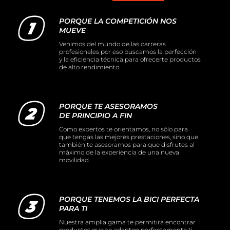
PORQUE LA COMPETICIÓN NOS
MUEVE
Venimos del mundo de las carreras
profesionales por eso buscamos la perfección
y la eficiencia técnica para ofrecerte productos
de alto rendimiento.
PORQUE TE ASESORAMOS
DE PRINCIPIO A FIN
Como expertos te orientamos, no sólo para
que tengas las mejores prestaciones, sino que
también te asesoramos para que disfrutes al
máximo de la experiencia de una nueva
movilidad.
PORQUE TENEMOS LA BICI PERFECTA
PARA TI
Nuestra amplia gama te permitirá encontrar
productos que se adapten perfectamente ti,