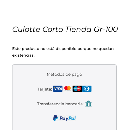
Cascos
Equipaciones
Eléctricas
Pedales
Gafas
Equipaciones gr-100
REBAJAS
Culotte Corto Tienda Gr-100
Infantil
Potencias
Zapatillas
Equipaciones Extremadura
OUTLET
Montajes a la Carta
Ruedas
Puños y cintas
Ropa
Este producto no está disponible porque no quedan
existencias.
Segunda mano
Sillines
Luces
Guantes
Métodos de pago
Suspensión
Bombas
Calcetines
Tarjeta:
Manillares
Portabidones
Varios
Transferencia bancaria:
Frenos
Varios accesorios
Outlet equipación
Transmisión