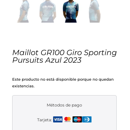
Cascos
Equipaciones
Eléctricas
Pedales
Gafas
Equipaciones gr-100
REBAJAS
Infantil
Potencias
Zapatillas
Equipaciones Extremadura
OUTLET
Montajes a la Carta
Ruedas
Puños y cintas
Ropa
Maillot GR100 Giro Sporting
Pursuits Azul 2023
Segunda mano
Sillines
Luces
Guantes
Este producto no está disponible porque no quedan
Suspensión
Bombas
Calcetines
existencias.
Manillares
Portabidones
Varios
Métodos de pago
Frenos
Varios accesorios
Outlet equipación
Tarjeta:
Transmisión