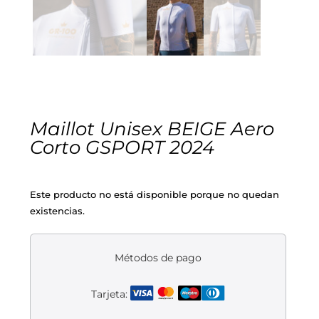
Cascos
Equipaciones
Eléctricas
Pedales
Gafas
Equipaciones gr-100
REBAJAS
Infantil
Potencias
Zapatillas
Equipaciones Extremadura
OUTLET
Montajes a la Carta
Ruedas
Puños y cintas
Ropa
Maillot Unisex BEIGE Aero
Corto GSPORT 2024
Segunda mano
Sillines
Luces
Guantes
Este producto no está disponible porque no quedan
Suspensión
Bombas
Calcetines
existencias.
Manillares
Portabidones
Varios
Métodos de pago
Frenos
Varios accesorios
Outlet equipación
Tarjeta:
Transmisión