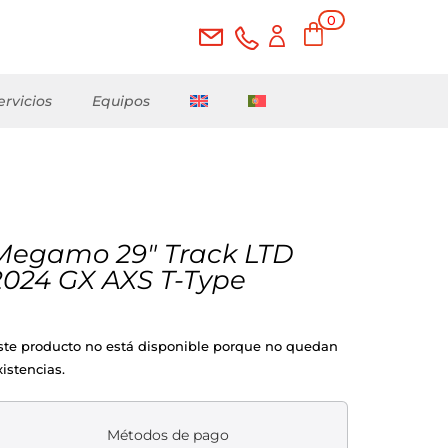
0
ele
me
nto
s
ervicios
Equipos
Megamo 29″ Track LTD
2024 GX AXS T-Type
ste producto no está disponible porque no quedan
xistencias.
Métodos de pago