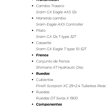
Cambio Trasero
Sram GX Eagle AXS 12s
Manetas cambio
Sram Eagle AXS Controller
Plato
Sram GX 12s T-type 32T
Cassette
Sram GX Eagle T-type 10-52T
Frenos
Conjunto de frenos
Shimano XT Hydraulic Disc
Ruedas
Cubiertas
Pirelli Scorpion XC 29×2.4 Tubeless Rea
Ruedas
Ruedas DT Swiss X 1900
Componentes