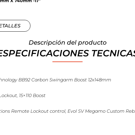
80mm X 740mm -17º
ETALLES
Descripción del producto
ESPECIFICACIONES TECNICA
echnology BB92 Carbon Swingarm Boost 12x148mm
ckout, 15×110 Boost
sitions Remote Lockout control, Evol SV Megamo Custom Re