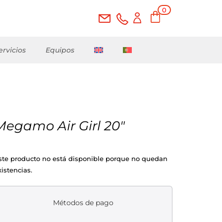
0
ele
me
nto
s
ervicios
Equipos
Megamo Air Girl 20″
ste producto no está disponible porque no quedan
xistencias.
Métodos de pago