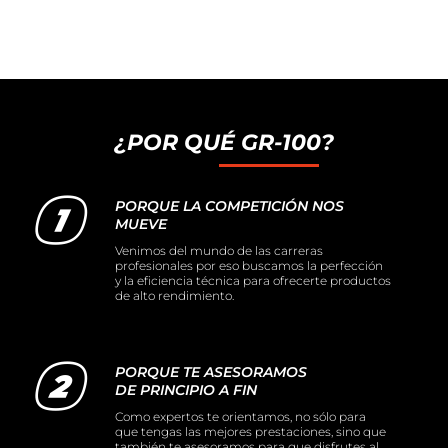
¿POR QUÉ GR-100?
PORQUE LA COMPETICIÓN NOS
MUEVE
Venimos del mundo de las carreras
profesionales por eso buscamos la perfección
y la eficiencia técnica para ofrecerte productos
de alto rendimiento.
PORQUE TE ASESORAMOS
DE PRINCIPIO A FIN
Como expertos te orientamos, no sólo para
que tengas las mejores prestaciones, sino que
también te asesoramos para que disfrutes al