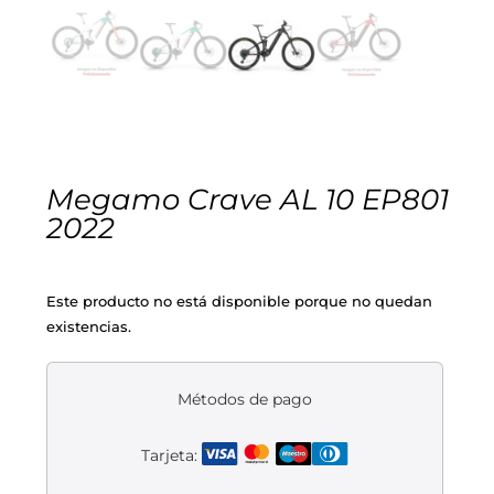
Cascos
Equipaciones
Eléctricas
Pedales
Gafas
Equipaciones gr-100
REBAJAS
Infantil
Potencias
Zapatillas
Equipaciones Extremadura
OUTLET
Montajes a la Carta
Ruedas
Puños y cintas
Ropa
Megamo Crave AL 10 EP801
2022
Segunda mano
Sillines
Luces
Guantes
Este producto no está disponible porque no quedan
Suspensión
Bombas
Calcetines
existencias.
Manillares
Portabidones
Varios
Métodos de pago
Frenos
Varios accesorios
Outlet equipación
Tarjeta:
Transmisión