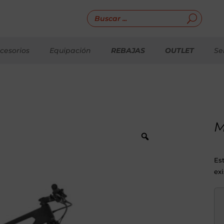
cesorios
Equipación
REBAJAS
OUTLET
Se
M
Es
exi