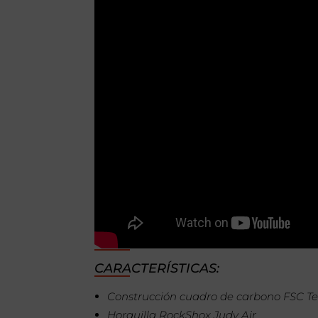
CARACTERÍSTICAS:
Construcción cuadro de carbono FSC Te
Horquilla RockShox Judy Air