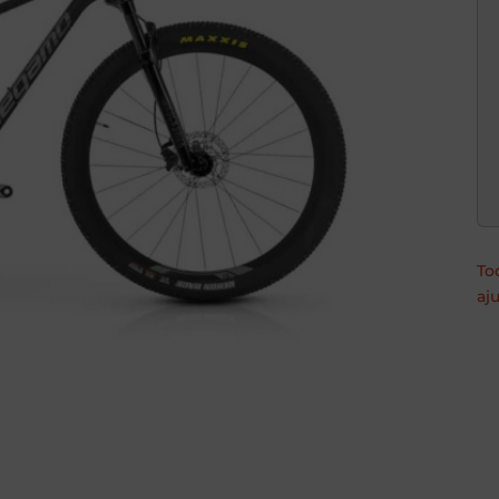
To
aj