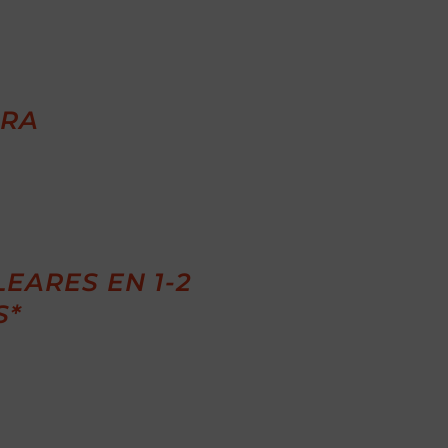
URA
EARES EN 1-2
S*