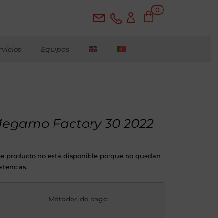
0
ele
me
nto
s
rvicios
Equipos
egamo Factory 30 2022
te producto no está disponible porque no quedan
stencias.
Métodos de pago