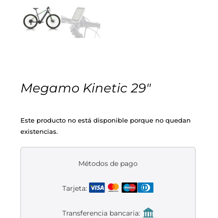
Cascos
Equipaciones
Eléctricas
Pedales
Gafas
Equipaciones gr-100
REBAJAS
Infantil
Potencias
Zapatillas
Equipaciones Extremadura
OUTLET
Montajes a la Carta
Ruedas
Puños y cintas
Ropa
Megamo Kinetic 29″
Segunda mano
Sillines
Luces
Guantes
Este producto no está disponible porque no quedan
existencias.
Suspensión
Bombas
Calcetines
Manillares
Portabidones
Varios
Métodos de pago
Tarjeta:
Frenos
Varios accesorios
Outlet equipación
Transferencia bancaria:
Transmisión