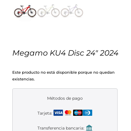
Cascos
Equipaciones
Eléctricas
Pedales
Gafas
Equipaciones gr-100
REBAJAS
Infantil
Potencias
Zapatillas
Equipaciones Extremadura
OUTLET
Montajes a la Carta
Ruedas
Puños y cintas
Ropa
Megamo KU4 Disc 24″ 2024
Segunda mano
Sillines
Luces
Guantes
Este producto no está disponible porque no quedan
existencias.
Suspensión
Bombas
Calcetines
Manillares
Portabidones
Varios
Métodos de pago
Tarjeta:
Frenos
Varios accesorios
Outlet equipación
Transferencia bancaria:
Transmisión