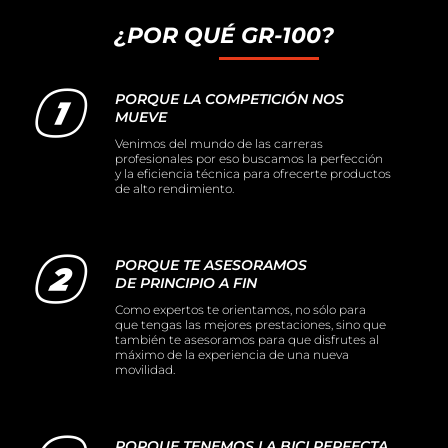
¿POR QUÉ GR-100?
PORQUE LA COMPETICIÓN NOS
MUEVE
Venimos del mundo de las carreras
profesionales por eso buscamos la perfección
y la eficiencia técnica para ofrecerte productos
de alto rendimiento.
PORQUE TE ASESORAMOS
DE PRINCIPIO A FIN
Como expertos te orientamos, no sólo para
que tengas las mejores prestaciones, sino que
también te asesoramos para que disfrutes al
máximo de la experiencia de una nueva
movilidad.
PORQUE TENEMOS LA BICI PERFECTA