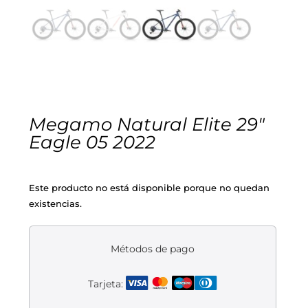
Cascos
Equipaciones
Eléctricas
Pedales
Gafas
Equipaciones gr-100
REBAJAS
Infantil
Potencias
Zapatillas
Equipaciones Extremadura
OUTLET
Montajes a la Carta
Ruedas
Puños y cintas
Ropa
Megamo Natural Elite 29″
Eagle 05 2022
Segunda mano
Sillines
Luces
Guantes
Este producto no está disponible porque no quedan
Suspensión
Bombas
Calcetines
existencias.
Manillares
Portabidones
Varios
Métodos de pago
Frenos
Varios accesorios
Outlet equipación
Tarjeta:
Transmisión