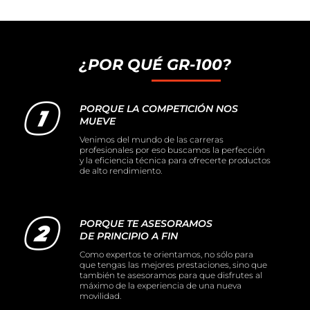
¿POR QUÉ GR-100?
PORQUE LA COMPETICIÓN NOS
MUEVE
Venimos del mundo de las carreras
profesionales por eso buscamos la perfección
y la eficiencia técnica para ofrecerte productos
de alto rendimiento.
PORQUE TE ASESORAMOS
DE PRINCIPIO A FIN
Como expertos te orientamos, no sólo para
que tengas las mejores prestaciones, sino que
también te asesoramos para que disfrutes al
máximo de la experiencia de una nueva
movilidad.