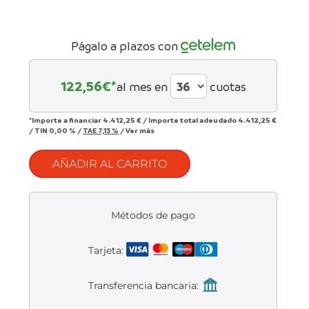
Liquidación accesorios
Mantenimiento de bicicletas
Págalo a plazos con
122,56
€*
al mes en
cuotas
*Importe a financiar
4.412,25 €
/
Importe total adeudado
4.412,25 €
/
TIN
0,00 %
/
TAE
7,13 %
/
Ver más
AÑADIR AL CARRITO
Métodos de pago
Tarjeta:
Transferencia bancaria: