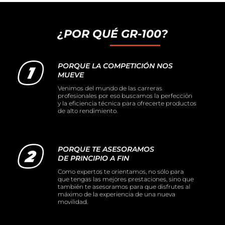
¿POR QUÉ GR-100?
PORQUE LA COMPETICIÓN NOS
MUEVE
Venimos del mundo de las carreras
profesionales por eso buscamos la perfección
y la eficiencia técnica para ofrecerte productos
de alto rendimiento.
PORQUE TE ASESORAMOS
DE PRINCIPIO A FIN
Como expertos te orientamos, no sólo para
que tengas las mejores prestaciones, sino que
también te asesoramos para que disfrutes al
máximo de la experiencia de una nueva
movilidad.