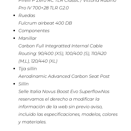
Pirelli P Zero RC TLR Classic / Vittoria Rubino
Pro IV 700×28 TLR G2.0
Ruedas
Fulcrum airbeat 400 DB
Componentes
Manillar
Carbon Full Integratted Internal Cable
Routing: 90/400 (XS), 100/400 (S), 110/420
(M,L), 120/440 (XL)
Tija sillín
Aerodinamic Advanced Carbon Seat Post
Sillín
Selle Italia Novus Boost Evo SuperflowNos
reservamos el derecho a modificar la
información de la web sin previo aviso,
incluido las especificaciones, modelos, colores
y materiales.