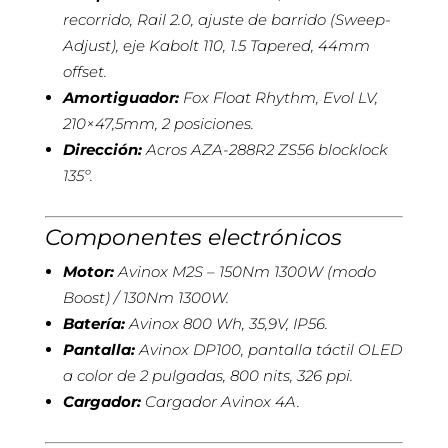
recorrido, Rail 2.0, ajuste de barrido (Sweep-
Adjust), eje Kabolt 110, 1.5 Tapered, 44mm
offset.
Amortiguador:
Fox Float Rhythm, Evol LV,
210×47,5mm, 2 posiciones.
Dirección:
Acros AZA-288R2 ZS56 blocklock
135º.
Componentes electrónicos
Motor:
Avinox M2S – 150Nm 1300W (modo
Boost) / 130Nm 1300W.
Batería:
Avinox 800 Wh, 35,9V, IP56.
Pantalla:
Avinox DP100, pantalla táctil OLED
a color de 2 pulgadas, 800 nits, 326 ppi.
Cargador:
Cargador Avinox 4A.