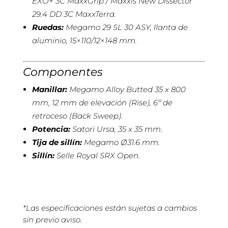
EXO+ 3C MaxxGrip / Maxxis New Dissector
29.4 DD 3C MaxxTerra.
Ruedas:
Megamo 29 SL 30 ASY, llanta de
aluminio, 15×110/12×148 mm.
Componentes
Manillar:
Megamo Alloy Butted 35 x 800
mm, 12 mm de elevación (Rise), 6º de
retroceso (Back Sweep).
Potencia:
Satori Ursa, 35 x 35 mm.
Tija de sillín:
Megamo Ø31.6 mm.
Sillín:
Selle Royal SRX Open.
*Las especificaciones están sujetas a cambios
sin previo aviso.