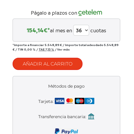
Liquidación accesorios
Págalo a plazos con
Mantenimiento de bicicletas
154,14
€*
al mes en
cuotas
*Importe a financiar
5.548,89 €
/
Importe total adeudado
5.548,89
€
/
TIN
0,00 %
/
TAE
7,13 %
/
Ver más
AÑADIR AL CARRITO
Métodos de pago
Tarjeta:
Transferencia bancaria: