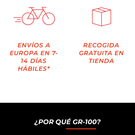
ENVÍOS A
RECOGIDA
EUROPA EN 7-
GRATUITA EN
14 DÍAS
TIENDA
HÁBILES*
¿POR QUÉ GR-100?