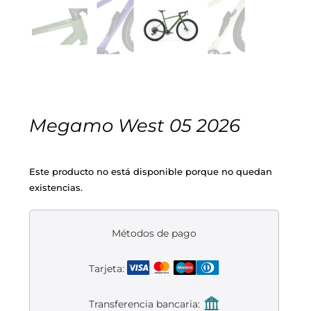
Cascos
Equipaciones
Eléctricas
Pedales
Gafas
Equipaciones gr-100
REBAJAS
Infantil
Potencias
Zapatillas
Equipaciones Extremadura
OUTLET
Montajes a la Carta
Ruedas
Puños y cintas
Ropa
Megamo West 05 2026
Segunda mano
Sillines
Luces
Guantes
Este producto no está disponible porque no quedan
existencias.
Suspensión
Bombas
Calcetines
Manillares
Portabidones
Varios
Métodos de pago
Tarjeta:
Frenos
Varios accesorios
Outlet equipación
Transferencia bancaria:
Transmisión