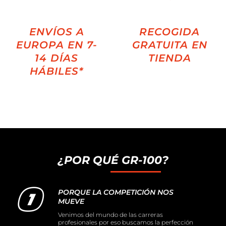
ENVÍOS A
RECOGIDA
EUROPA EN 7-
GRATUITA EN
14 DÍAS
TIENDA
HÁBILES*
¿POR QUÉ GR-100?
PORQUE LA COMPETICIÓN NOS
MUEVE
Venimos del mundo de las carreras
profesionales por eso buscamos la perfección