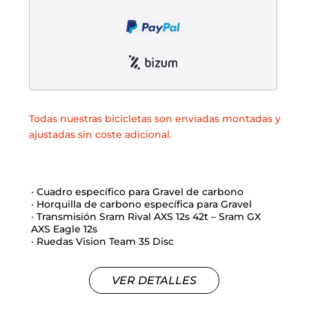
Manillares
Portabidones
Varios
Frenos
Varios accesorios
Outlet equipación
Transmisión
Liquidación accesorios
Todas nuestras bicicletas son enviadas montadas y
ajustadas sin coste adicional.
Mantenimiento de bicicletas
· Cuadro específico para Gravel de carbono
· Horquilla de carbono específica para Gravel
· Transmisión Sram Rival AXS 12s 42t – Sram GX
AXS Eagle 12s
· Ruedas Vision Team 35 Disc
VER DETALLES