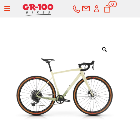
0
a
ele
me
nto
s
COMPRAR
SERVICIOS
Bicicletas