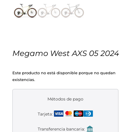
Carretera
Componentes
Montaña
Componentes e-bike
Accesorios
Gravel
Cubiertas y cámaras
Cascos
Equipaciones
Megamo West AXS 05 2024
Eléctricas
Pedales
Gafas
Equipaciones gr-100
REBAJAS
Este producto no está disponible porque no quedan
Infantil
Potencias
Zapatillas
Equipaciones Extremadura
OUTLET
existencias.
Montajes a la Carta
Ruedas
Puños y cintas
Ropa
Métodos de pago
Segunda mano
Sillines
Luces
Guantes
Tarjeta:
Suspensión
Bombas
Calcetines
Transferencia bancaria: