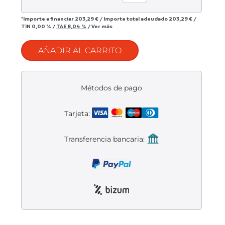
Liquidación accesorios
*Importe a financiar
203,29 €
/
Importe total adeudado
203,29 €
/
Mantenimiento de bicicletas
TIN
0,00 %
/
TAE
8,04 %
/
Ver más
AÑADIR AL CARRITO
Métodos de pago
Tarjeta:
Transferencia bancaria: