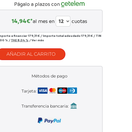
208,00 €.
172,00 €.
Págalo a plazos con
14,94
€*
al mes en
cuotas
mporte a financiar
179,31 €
/
Importe total adeudado
179,31 €
/
TIN
,00 %
/
TAE
8,04 %
/
Ver más
AÑADIR AL CARRITO
Métodos de pago
Tarjeta:
Transferencia bancaria: