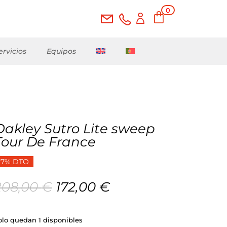
0
ele
me
nto
s
ervicios
Equipos
Oakley Sutro Lite sweep
Tour De France
17% DTO
El
El
208,00
€
172,00
€
precio
precio
original
actual
era:
es:
olo quedan 1 disponibles