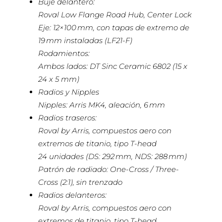
Buje delantero:
Roval Low Flange Road Hub, Center Lock
Eje: 12×100 mm, con tapas de extremo de
19 mm instaladas (LF21-F)
Rodamientos:
Ambos lados: DT Sinc Ceramic 6802 (15 x
24 x 5 mm)
Radios y Nipples
Nipples: Arris MK4, aleación, 6 mm
Radios traseros:
Roval by Arris, compuestos aero con
extremos de titanio, tipo T-head
24 unidades (DS: 292 mm, NDS: 288 mm)
Patrón de radiado: One-Cross / Three-
Cross (2:1), sin trenzado
Radios delanteros:
Roval by Arris, compuestos aero con
extremos de titanio, tipo T-head