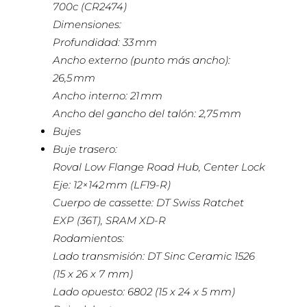
700c (CR2474)
Dimensiones:
Profundidad: 33 mm
Ancho externo (punto más ancho):
26,5 mm
Ancho interno: 21 mm
Ancho del gancho del talón: 2,75 mm
Bujes
Buje trasero:
Roval Low Flange Road Hub, Center Lock
Eje: 12×142 mm (LF19-R)
Cuerpo de cassette: DT Swiss Ratchet
EXP (36T), SRAM XD-R
Rodamientos:
Lado transmisión: DT Sinc Ceramic 1526
(15 x 26 x 7 mm)
Lado opuesto: 6802 (15 x 24 x 5 mm)