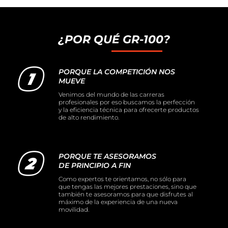
¿POR QUÉ GR-100?
PORQUE LA COMPETICIÓN NOS
MUEVE
Venimos del mundo de las carreras
profesionales por eso buscamos la perfección
y la eficiencia técnica para ofrecerte productos
de alto rendimiento.
PORQUE TE ASESORAMOS
DE PRINCIPIO A FIN
Como expertos te orientamos, no sólo para
que tengas las mejores prestaciones, sino que
también te asesoramos para que disfrutes al
máximo de la experiencia de una nueva
movilidad.