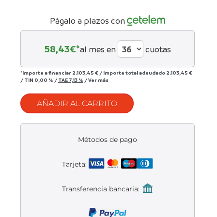
Liquidación accesorios
Págalo a plazos con
Mantenimiento de bicicletas
58,43
€*
al mes en
cuotas
*Importe a financiar
2.103,45 €
/
Importe total adeudado
2.103,45 €
/
TIN
0,00 %
/
TAE
7,13 %
/
Ver más
AÑADIR AL CARRITO
Métodos de pago
Tarjeta:
Transferencia bancaria: