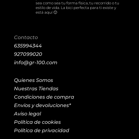
sea como sea tu forma física, tu recorrido o tu
estilo de vida. La bici perfecta para ti existe y
está aquí 🙂
Contacto
635994344
927099020
info@gr-100.com
Quienes Somos
Nuestras Tiendas
Condiciones de compra
Envíos y devoluciones*
Aviso legal
Política de cookies
Política de privacidad