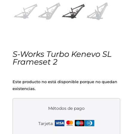
Cascos
Equipaciones
Eléctricas
Pedales
Gafas
Equipaciones gr-100
REBAJAS
Infantil
Potencias
Zapatillas
Equipaciones Extremadura
OUTLET
Montajes a la Carta
Ruedas
Puños y cintas
Ropa
S-Works Turbo Kenevo SL
Frameset 2
Segunda mano
Sillines
Luces
Guantes
Este producto no está disponible porque no quedan
Suspensión
Bombas
Calcetines
existencias.
Manillares
Portabidones
Varios
Métodos de pago
Frenos
Varios accesorios
Outlet equipación
Tarjeta:
Transmisión