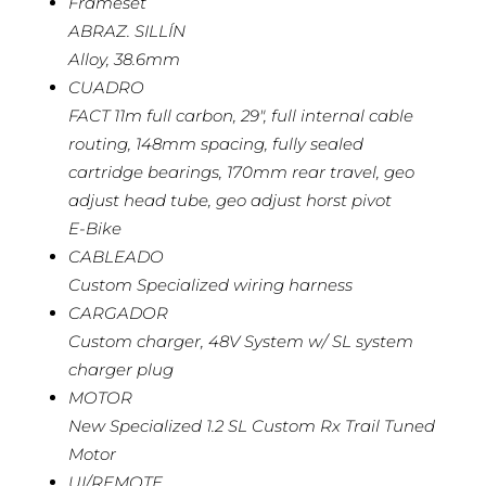
Frameset
ABRAZ. SILLÍN
Alloy, 38.6mm
CUADRO
FACT 11m full carbon, 29″, full internal cable
routing, 148mm spacing, fully sealed
cartridge bearings, 170mm rear travel, geo
adjust head tube, geo adjust horst pivot
E-Bike
CABLEADO
Custom Specialized wiring harness
CARGADOR
Custom charger, 48V System w/ SL system
charger plug
MOTOR
New Specialized 1.2 SL Custom Rx Trail Tuned
Motor
UI/REMOTE