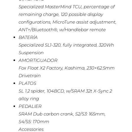
Specialized MasterMind TCU, percentage of
remaining charge, 120 possible display
configurations, MicroTune assist adjustment,
ANT+/Bluetooth®, w/Handlebar remote
BATERÍA
Specialized SL1-320, fully integrated, 320Wh
Suspension
AMORTIGUADOR
Fox Float X2 Factory, Kashima, 230×62.5mm
Drivetrain
PLATOS
SL 1.2 spider, 104BCD, w/SRAM 32t X-Sync 2
alloy ring
PEDALIER
SRAM Dub carbon crank, S2/S3: 165mm,
S4/S5: 170mm
Accessories