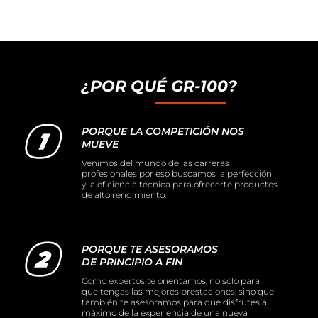
¿POR QUÉ GR-100?
PORQUE LA COMPETICIÓN NOS
MUEVE
Venimos del mundo de las carreras
profesionales por eso buscamos la perfección
y la eficiencia técnica para ofrecerte productos
de alto rendimiento.
PORQUE TE ASESORAMOS
DE PRINCIPIO A FIN
Como expertos te orientamos, no sólo para
que tengas las mejores prestaciones, sino que
también te asesoramos para que disfrutes al
máximo de la experiencia de una nueva