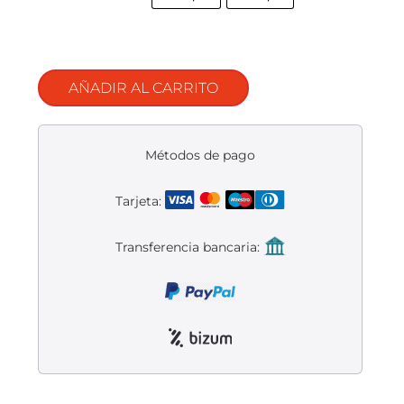
Liquidación accesorios
Mantenimiento de bicicletas
AÑADIR AL CARRITO
Métodos de pago
Tarjeta:
Transferencia bancaria: