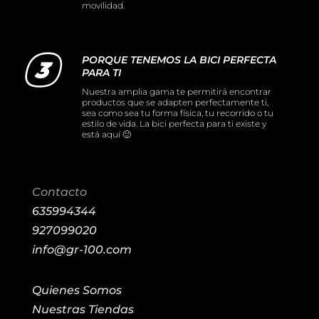
movilidad.
PORQUE TENEMOS LA BICI PERFECTA
PARA TI
Nuestra amplia gama te permitirá encontrar
productos que se adapten perfectamente ti,
sea como sea tu forma física, tu recorrido o tu
estilo de vida. La bici perfecta para ti existe y
está aquí 🙂
Contacto
635994344
927099020
info@gr-100.com
Quienes Somos
Nuestras Tiendas