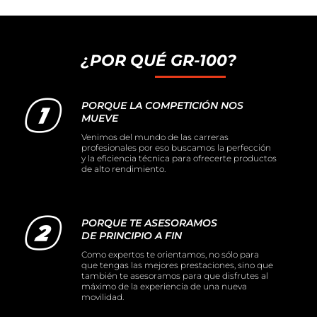
¿POR QUÉ GR-100?
PORQUE LA COMPETICIÓN NOS
MUEVE
Venimos del mundo de las carreras
profesionales por eso buscamos la perfección
y la eficiencia técnica para ofrecerte productos
de alto rendimiento.
PORQUE TE ASESORAMOS
DE PRINCIPIO A FIN
Como expertos te orientamos, no sólo para
que tengas las mejores prestaciones, sino que
también te asesoramos para que disfrutes al
máximo de la experiencia de una nueva
movilidad.