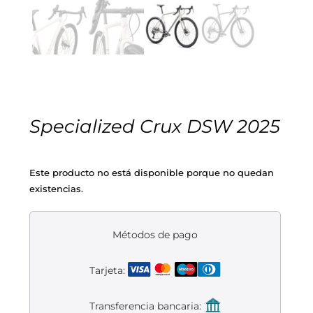
Cascos
Equipaciones
Eléctricas
Pedales
Gafas
Equipaciones gr-100
REBAJAS
Infantil
Potencias
Zapatillas
Equipaciones Extremadura
OUTLET
Montajes a la Carta
Ruedas
Puños y cintas
Ropa
Specialized Crux DSW 2025
Segunda mano
Sillines
Luces
Guantes
Este producto no está disponible porque no quedan
existencias.
Suspensión
Bombas
Calcetines
Manillares
Portabidones
Varios
Métodos de pago
Tarjeta:
Frenos
Varios accesorios
Outlet equipación
Transferencia bancaria:
Transmisión