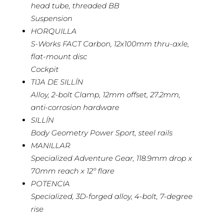
head tube, threaded BB
Suspension
HORQUILLA
S-Works FACT Carbon, 12x100mm thru-axle,
flat-mount disc
Cockpit
TIJA DE SILLÍN
Alloy, 2-bolt Clamp, 12mm offset, 27.2mm,
anti-corrosion hardware
SILLÍN
Body Geometry Power Sport, steel rails
MANILLAR
Specialized Adventure Gear, 118.9mm drop x
70mm reach x 12º flare
POTENCIA
Specialized, 3D-forged alloy, 4-bolt, 7-degree
rise