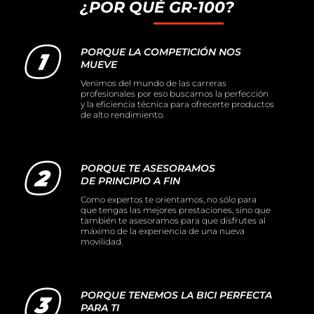
¿POR QUÉ GR-100?
PORQUE LA COMPETICIÓN NOS
MUEVE
Venimos del mundo de las carreras
profesionales por eso buscamos la perfección
y la eficiencia técnica para ofrecerte productos
de alto rendimiento.
PORQUE TE ASESORAMOS
DE PRINCIPIO A FIN
Como expertos te orientamos, no sólo para
que tengas las mejores prestaciones, sino que
también te asesoramos para que disfrutes al
máximo de la experiencia de una nueva
movilidad.
PORQUE TENEMOS LA BICI PERFECTA
PARA TI