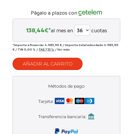
Liquidación accesorios
Págalo a plazos con
Mantenimiento de bicicletas
138,44
€*
al mes en
cuotas
*Importe a financiar
4.983,90 €
/
Importe total adeudado
4.983,90
€
/
TIN
0,00 %
/
TAE
7,13 %
/
Ver más
AÑADIR AL CARRITO
Métodos de pago
Tarjeta:
Transferencia bancaria: