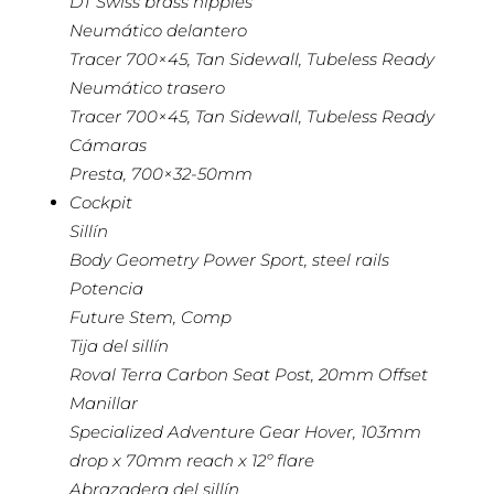
DT Swiss brass nipples
Neumático delantero
Tracer 700×45, Tan Sidewall, Tubeless Ready
Neumático trasero
Tracer 700×45, Tan Sidewall, Tubeless Ready
Cámaras
Presta, 700×32-50mm
Cockpit
Sillín
Body Geometry Power Sport, steel rails
Potencia
Future Stem, Comp
Tija del sillín
Roval Terra Carbon Seat Post, 20mm Offset
Manillar
Specialized Adventure Gear Hover, 103mm
drop x 70mm reach x 12º flare
Abrazadera del sillín