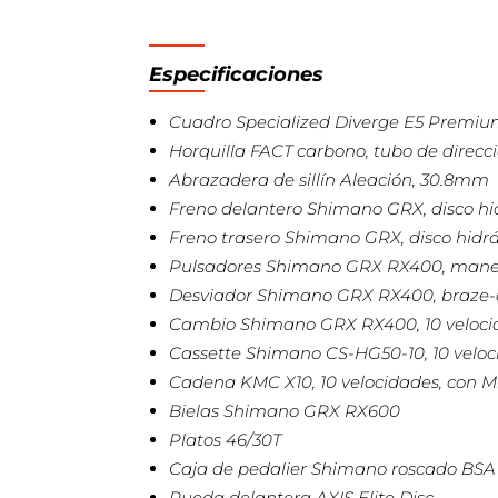
Especificaciones
Cuadro Specialized Diverge E5 Premium
Horquilla FACT carbono, tubo de direcc
Abrazadera de sillín Aleación, 30.8mm
Freno delantero Shimano GRX, disco hi
Freno trasero Shimano GRX, disco hidrá
Pulsadores Shimano GRX RX400, maneta
Desviador Shimano GRX RX400, braze
Cambio Shimano GRX RX400, 10 veloci
Cassette Shimano CS-HG50-10, 10 veloci
Cadena KMC X10, 10 velocidades, con Mis
Bielas Shimano GRX RX600
Platos 46/30T
Caja de pedalier Shimano roscado BS
Rueda delantera AXIS Elite Disc