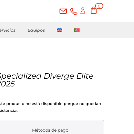
0
ele
me
nto
s
ervicios
Equipos
Specialized Diverge Elite
2025
ste producto no está disponible porque no quedan
xistencias.
Métodos de pago