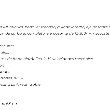
 Aluminum, pedalier roscado, guiado interno, eje pasante 
ión de carbono completo, eje pasante de 12x100mm, soporte
dráulico
ulico
s de freno hidráulico, 2×10 velocidades mecánico
-on
dades
dades, 11-36T
sing Link reutilizable
A de 68mm