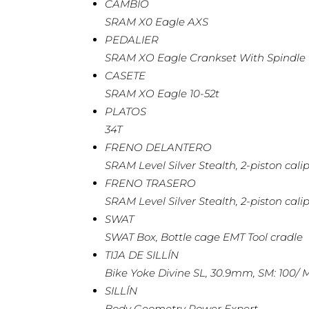
CAMBIO
SRAM X0 Eagle AXS
PEDALIER
SRAM XO Eagle Crankset With Spindle
CASETE
SRAM XO Eagle 10-52t
PLATOS
34T
FRENO DELANTERO
SRAM Level Silver Stealth, 2-piston cali
FRENO TRASERO
SRAM Level Silver Stealth, 2-piston cali
SWAT
SWAT Box, Bottle cage EMT Tool cradle
TIJA DE SILLÍN
Bike Yoke Divine SL, 30.9mm, SM: 100/
SILLÍN
Body Geometry Power Expert