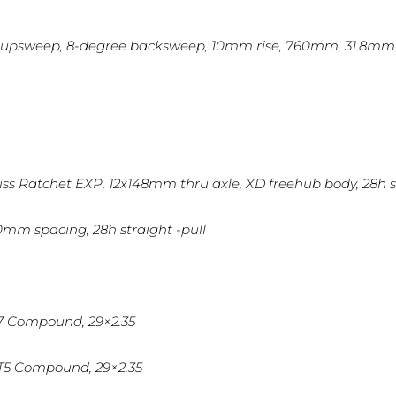
e upsweep, 8-degree backsweep, 10mm rise, 760mm, 31.8mm
Swiss Ratchet EXP, 12x148mm thru axle, XD freehub body, 28h s
10mm spacing, 28h straight -pull
 T7 Compound, 29×2.35
 T5 Compound, 29×2.35