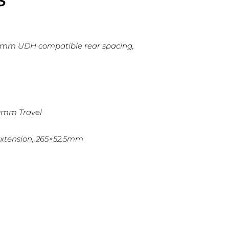
S
148mm UDH compatible rear spacing,
10mm Travel
Extension, 265×52.5mm