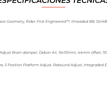
ESPECIFICACIONES TECNICA
Race Geometry, Rider-First Engineered™, threaded BB, 12x
Adjust Brain damper, Debon Air, 15x110mm, 44mm offset, 1
e, 5 Position Platform Adjust, Rebound Adjust, Integraded 