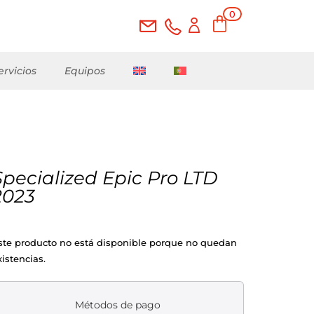
0
ele
me
nto
s
ervicios
Equipos
Specialized Epic Pro LTD
2023
ste producto no está disponible porque no quedan
xistencias.
Métodos de pago