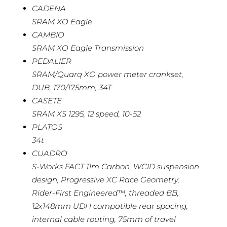
CADENA
SRAM XO Eagle
CAMBIO
SRAM XO Eagle Transmission
PEDALIER
SRAM/Quarq XO power meter crankset,
DUB, 170/175mm, 34T
CASETE
SRAM XS 1295, 12 speed, 10-52
PLATOS
34t
CUADRO
S-Works FACT 11m Carbon, WCID suspension
design, Progressive XC Race Geometry,
Rider-First Engineered™, threaded BB,
12x148mm UDH compatible rear spacing,
internal cable routing, 75mm of travel