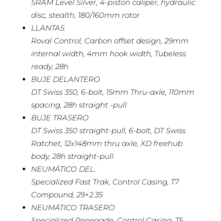
SRAM Level Silver, 4-piston caliper, hydraulic
disc, stealth, 180/160mm rotor
LLANTAS
Roval Control, Carbon offset design, 29mm
internal width, 4mm hook width, Tubeless
ready, 28h
BUJE DELANTERO
DT Swiss 350, 6-bolt, 15mm Thru-axle, 110mm
spacing, 28h straight -pull
BUJE TRASERO
DT Swiss 350 straight-pull, 6-bolt, DT Swiss
Ratchet, 12x148mm thru axle, XD freehub
body, 28h straight-pull
NEUMÁTICO DEL.
Specialized Fast Trak, Control Casing, T7
Compound, 29×2.35
NEUMÁTICO TRASERO
Specialized Renegade, Control Casing, T5