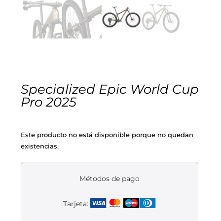
Cascos
Equipaciones
Eléctricas
Pedales
Gafas
Equipaciones gr-100
REBAJAS
Infantil
Potencias
Zapatillas
Equipaciones Extremadura
OUTLET
Montajes a la Carta
Ruedas
Puños y cintas
Ropa
Specialized Epic World Cup
Pro 2025
Segunda mano
Sillines
Luces
Guantes
Este producto no está disponible porque no quedan
Suspensión
Bombas
Calcetines
existencias.
Manillares
Portabidones
Varios
Métodos de pago
Frenos
Varios accesorios
Outlet equipación
Tarjeta:
Transmisión