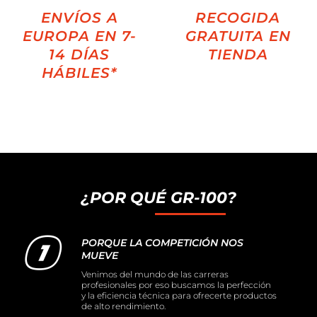
ENVÍOS A
RECOGIDA
EUROPA EN 7-
GRATUITA EN
14 DÍAS
TIENDA
HÁBILES*
¿POR QUÉ GR-100?
PORQUE LA COMPETICIÓN NOS
MUEVE
Venimos del mundo de las carreras
profesionales por eso buscamos la perfección
y la eficiencia técnica para ofrecerte productos
de alto rendimiento.