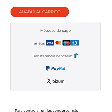
Liquidación accesorios
AÑADIR AL CARRITO
Mantenimiento de bicicletas
Métodos de pago
Tarjeta:
Transferencia bancaria:
Para controlar en los senderos más