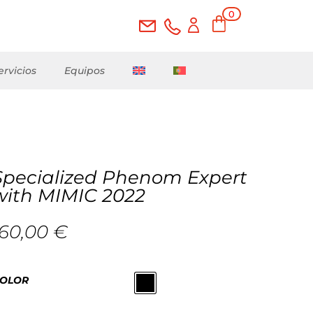
0
ele
me
nto
s
ervicios
Equipos
Specialized Phenom Expert
with MIMIC 2022
160,00
€
OLOR