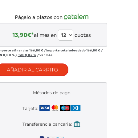
Págalo a plazos con
13,90
€*
al mes en
cuotas
mporte a financiar
166,80 €
/
Importe total adeudado
166,80 €
/
IN
0,00 %
/
TAE
8,04 %
/
Ver más
AÑADIR AL CARRITO
Métodos de pago
Tarjeta:
Transferencia bancaria: