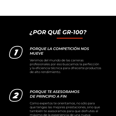
¿POR QUÉ GR-100?
PORQUE LA COMPETICIÓN NOS
MUEVE
Venimos del mundo de las carreras
profesionales por eso buscamos la perfección
y la eficiencia técnica para ofrecerte productos
de alto rendimiento.
PORQUE TE ASESORAMOS
DE PRINCIPIO A FIN
Como expertos te orientamos, no sólo para
que tengas las mejores prestaciones, sino que
también te asesoramos para que disfrutes al
máximo de la experiencia de una nueva