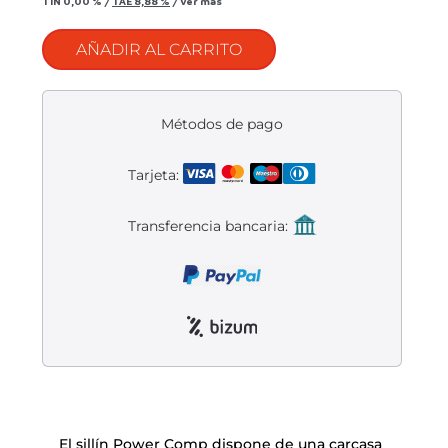
Liquidación accesorios
TIN
0,00 %
/
TAE
8,88 %
/
Ver más
AÑADIR AL CARRITO
Mantenimiento de bicicletas
Métodos de pago
Tarjeta:
Transferencia bancaria:
El sillín Power Comp dispone de una carcasa