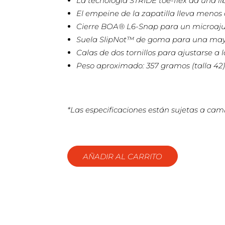
La tecnología STRIDE toe-flex da una li
El empeine de la zapatilla lleva meno
Cierre BOA® L6-Snap para un microaju
Suela SlipNot™ de goma para una mayor
Calas de dos tornillos para ajustarse 
Peso aproximado: 357 gramos (talla 42
*Las especificaciones están sujetas a camb
AÑADIR AL CARRITO