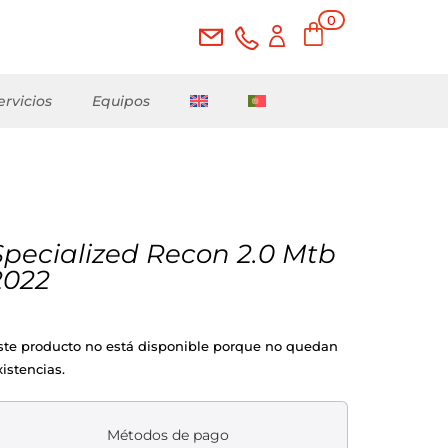
0
ele
me
nto
s
ervicios
Equipos
Specialized Recon 2.0 Mtb
2022
ste producto no está disponible porque no quedan
xistencias.
Métodos de pago