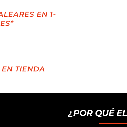
ALEARES EN 1-
LES*
 EN TIENDA
¿POR QUÉ E