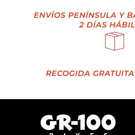
ENVÍOS PENÍNSULA Y B
2 DÍAS HÁBI
RECOGIDA GRATUITA