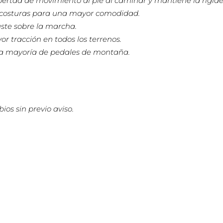
bertad de movimiento al pie al caminar y mantiene la rigidez 
s costuras para una mayor comodidad.
ste sobre la marcha.
 tracción en todos los terrenos.
a la mayoría de pedales de montaña.
)
ios sin previo aviso.