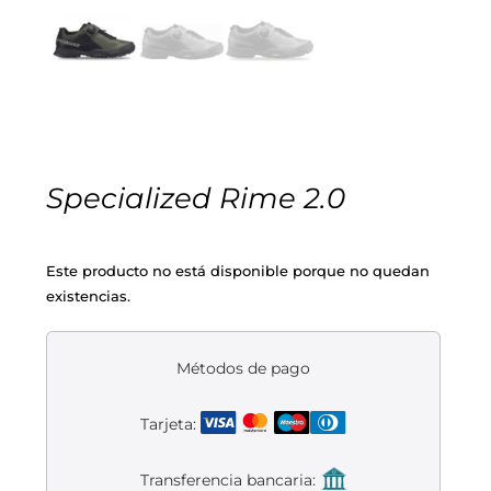
Cascos
Equipaciones
Eléctricas
Pedales
Gafas
Equipaciones gr-100
REBAJAS
Infantil
Potencias
Zapatillas
Equipaciones Extremadura
OUTLET
Montajes a la Carta
Ruedas
Puños y cintas
Ropa
Specialized Rime 2.0
Segunda mano
Sillines
Luces
Guantes
Este producto no está disponible porque no quedan
existencias.
Suspensión
Bombas
Calcetines
Manillares
Portabidones
Varios
Métodos de pago
Tarjeta:
Frenos
Varios accesorios
Outlet equipación
Transferencia bancaria:
Transmisión