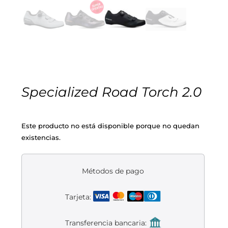
Cascos
Equipaciones
Eléctricas
Pedales
Gafas
Equipaciones gr-100
REBAJAS
Infantil
Potencias
Zapatillas
Equipaciones Extremadura
OUTLET
Montajes a la Carta
Ruedas
Puños y cintas
Ropa
Specialized Road Torch 2.0
Segunda mano
Sillines
Luces
Guantes
Este producto no está disponible porque no quedan
existencias.
Suspensión
Bombas
Calcetines
Manillares
Portabidones
Varios
Métodos de pago
Tarjeta:
Frenos
Varios accesorios
Outlet equipación
Transferencia bancaria:
Transmisión