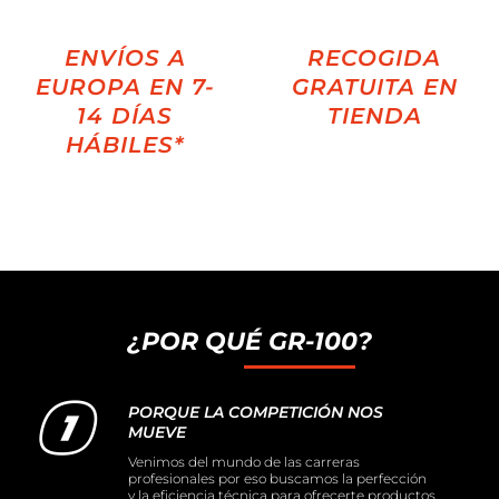
ENVÍOS A
RECOGIDA
EUROPA EN 7-
GRATUITA EN
14 DÍAS
TIENDA
HÁBILES*
¿POR QUÉ GR-100?
PORQUE LA COMPETICIÓN NOS
MUEVE
Venimos del mundo de las carreras
profesionales por eso buscamos la perfección
y la eficiencia técnica para ofrecerte productos