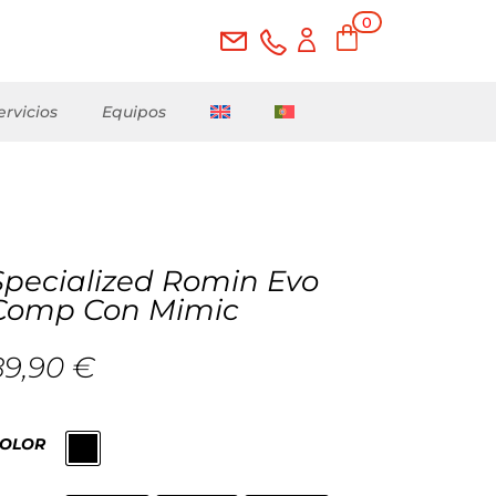
0
ele
me
nto
s
ervicios
Equipos
Specialized Romin Evo
Comp Con Mimic
89,90
€
OLOR