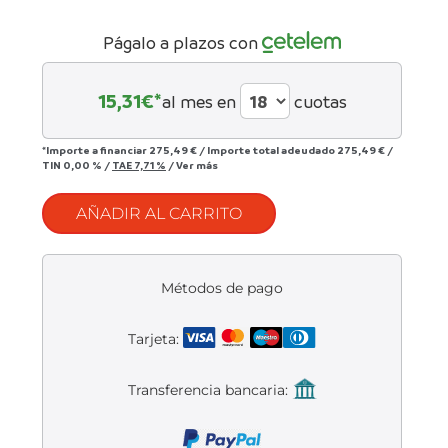
Liquidación accesorios
Págalo a plazos con
Mantenimiento de bicicletas
15,31
€*
al mes en
cuotas
*Importe a financiar
275,49 €
/
Importe total adeudado
275,49 €
/
TIN
0,00 %
/
TAE
7,71 %
/
Ver más
AÑADIR AL CARRITO
Métodos de pago
Tarjeta:
Transferencia bancaria: